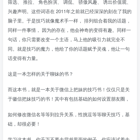
筛选、 推拉、 角色扮演、 调侃、 骄傲风趣、 诱出价值观、
兴趣声明。这些词语在 2011年之前就已经深深的刻在了我的
脑子里。于是技巧就像魔术手一样， 排列组合着我的话题，
同样一件事情， 因为的存在，他会神奇的变得有趣。同样一
句话，你只需要改变一个主语，马上他的吸引力就完全不
同。就是技巧的魔力，他给了你的话题赋予灵魂，他让一句
话变得有力量„
这是一本怎样的关于聊妹的书？
而这本书，就是一本关于微信上把妹的技巧书！仅仅只是关
于徽信把妹技巧的书！其中有包括基础的如何设置朋友圈，
如何修改微信名等等到拉升关系，性挑逗等等聊天技巧，基
础，却很必要！
学习这本书，你千万不要去背书里面的例子，你应该试着去