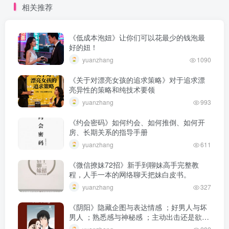
相关推荐
《低成本泡妞》让你们可以花最少的钱泡最
好的妞！
yuanzhang
1090
《关于对漂亮女孩的追求策略》对于追求漂
亮异性的策略和纯技术要领
yuanzhang
993
《约会密码》如何约会、如何推倒、如何开
房、长期关系的指导手册
yuanzhang
611
《微信撩妹72招》新手到聊妹高手完整教
程，人手一本的网络聊天把妹白皮书。
yuanzhang
327
《阴阳》隐藏企图与表达情感 ；好男人与坏
男人 ；熟悉感与神秘感 ；主动出击还是欲擒
故纵 等一系列问题