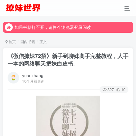
如果书籍打不开，请换个浏览器登录阅读
如果书籍打不开，请换个浏览器登录阅读
如果书籍打不开，请换个浏览器登录阅读
首页
国内书籍
正文
《微信撩妹72招》新手到聊妹高手完整教程，人手
一本的网络聊天把妹白皮书。
yuanzhang
10个月前更新
327
10