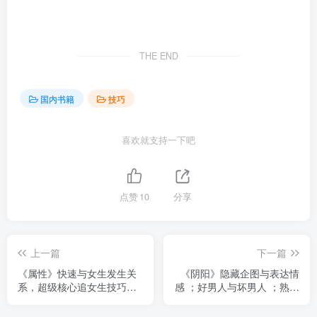
THE END
国内书籍
技巧
喜欢就支持一下吧
点赞
10
分享
上一篇
下一篇
《属性》快速与女生发生关
《阴阳》隐藏企图与表达情
系，超级核心追女生技巧恋
感 ；好男人与坏男人 ；熟悉
爱手册！
感与神秘感 ；主动出击还是
欲擒故纵 等一系列问题