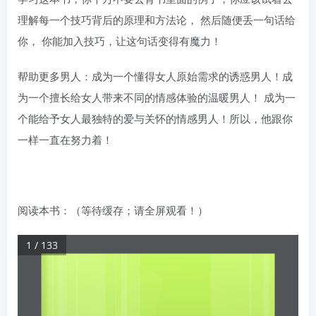
理解每一个技巧背后的原理和方法论， 然后随便丢一句话给
你， 你能加入技巧，让这句话变得有魔力！
帮助更多男人：成为一个懂得女人原始需求的诱惑男人！成
为一个擅长给女人带来不同的情感体验的温暖男人！ 成为一
个能给予女人最独特的爱与关怀的情感男人！所以，他跟你
一样一直在努力着！
阅读本书：（等待缓存；请全屏观看！）
1 / 133