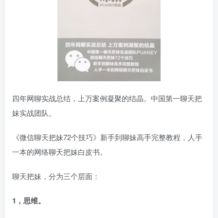
四年网聊实战总结，上万案例凝聚的结晶。中国第一聊天把
妹实战团队。
《微信聊天把妹72个技巧》新手到聊妹高手完整教程，人手
一本的网络聊天把妹白皮书。
聊天把妹，分为三个层面：
1，思维。