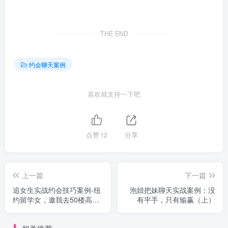
THE END
约会聊天案例
喜欢就支持一下吧
点赞
12
分享
上一篇
下一篇
追女生实战约会技巧案例-纽
泡妞把妹聊天实战案例：没
约留学女，邀我去50楼高档
有平手，只有输赢（上）
公寓看日出，怎么破？