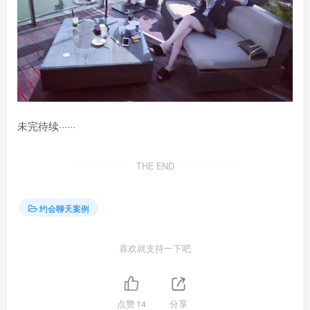
未完待续······
THE END
约会聊天案例
喜欢就支持一下吧
点赞
14
分享