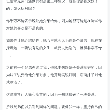
但通常兄弟们遇到的都是第二种情况，就是你是喜欢妹子
的，怎么应对呢？
你千万不能表示说让她介绍给你，因为她很可能是在测试你
对她的喜欢是不是真的。
如果你让她介绍给你，她心里就会认为你是个渣男，现在在
撩着她，一听说有别的女生，就要去泡别的，显得非常不专
一。
之前有一个兄弟咨询过我，他说本来跟妹子关系挺好的，因
为妹子说要给他介绍对象，他开玩笑说好啊，后面妹子对他
就冷淡了。
这是非常让人痛心疾首的，因为一句话搞砸了一段关系。
所以兄弟们以后遇到同样的问题，要像我一样，坚持自己的