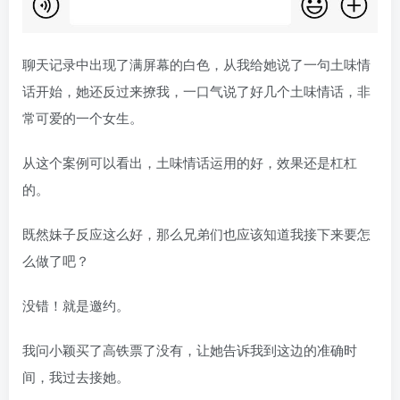
聊天记录中出现了满屏幕的白色，从我给她说了一句土味情
话开始，她还反过来撩我，一口气说了好几个土味情话，非
常可爱的一个女生。
从这个案例可以看出，土味情话运用的好，效果还是杠杠
的。
既然妹子反应这么好，那么兄弟们也应该知道我接下来要怎
么做了吧？
没错！就是邀约。
我问小颖买了高铁票了没有，让她告诉我到这边的准确时
间，我过去接她。