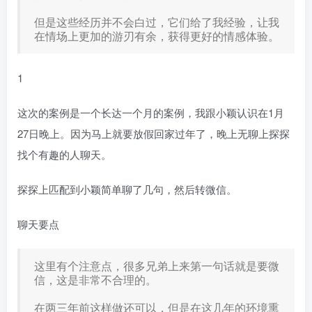
但是这些经历并不会白过，它们给了我经验，让我
在情场上更加的游刃有余，获得更好的情感体验。
1
这次的案例是一个长达一个月的案例，我跟小颖认识在1月
27日晚上。因为马上就要放假回家过年了，晚上无聊上探探
找个有趣的人聊天。
探探上匹配到小颖简单聊了几句，然后转微信。
聊天要点
这里有个注意点，很多兄弟上来第一句话就是要微
信，这是非常不合理的。
在两三年前这样做还可以，但是在这几年的环境熏