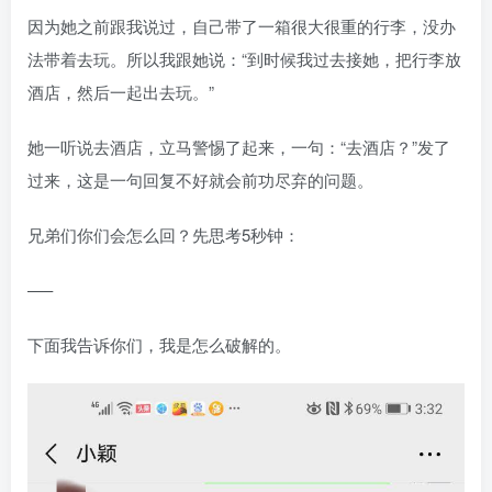
因为她之前跟我说过，自己带了一箱很大很重的行李，没办
法带着去玩。所以我跟她说：“到时候我过去接她，把行李放
酒店，然后一起出去玩。”
她一听说去酒店，立马警惕了起来，一句：“去酒店？”发了
过来，这是一句回复不好就会前功尽弃的问题。
兄弟们你们会怎么回？先思考5秒钟：
—–
下面我告诉你们，我是怎么破解的。