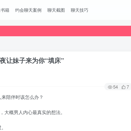
妹书籍
约会聊天案例
聊天截图
聊天技巧
夜让妹子来为你“填床”
54
7
人来陪伴时该怎么办？
”，大概男人内心最真实的想法。
过。