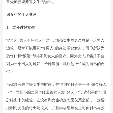
首先就要避开追女生的误区。
追女生的十大禁忌
1、过分讨好女生
常言道“男人不坏女人不爱”，漂亮女生的身边总是不乏男人
追求，经常可以看到“坏男人”的身边不缺女人，而你所认为
的“好”和“浪漫”却得不到女人的喜欢。因为女人择偶并不会
因为一个男人对她好，给她浪漫，就让他上位成为自己的伴
侣。
当你过分去讨好女生的时候，你得到的只会是一张“铂金好人
卡”，而且小编曾经也经常被女人发“好人卡”，这都是血与泪
总结出来的经验，在没有和女生确定恋爱关系之前，一定要
控制对女生的付出与投入，并且学会引导女生对你付出与投