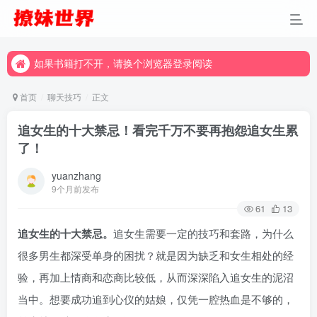
如果书籍打不开，请换个浏览器登录阅读
如果书籍打不开，请换个浏览器登录阅读
如果书籍打不开，请换个浏览器登录阅读
首页
聊天技巧
正文
追女生的十大禁忌！看完千万不要再抱怨追女生累
了！
yuanzhang
9个月前发布
61
13
追女生的十大禁忌。
追女生需要一定的技巧和套路，为什么
很多男生都深受单身的困扰？就是因为缺乏和女生相处的经
验，再加上情商和恋商比较低，从而深深陷入追女生的泥沼
当中。想要成功追到心仪的姑娘，仅凭一腔热血是不够的，