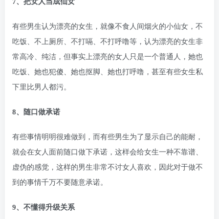
7、把女人当成仙女
有些男生认为漂亮的女生，就像不食人间烟火的小仙女，不
吃饭、不上厕所、不打嗝、不打呼噜等，认为漂亮的女生非
常高冷、纯洁，但事实上漂亮的女人只是一个普通人，她也
吃饭、她也犯傻、她也抠脚、她也打呼噜，甚至有些女生私
下里比男人都污。
8、随口做承诺
有些事情明明很难做到，而有些男生为了显示自己的能耐，
就会在女人面前随口做下承诺，这样会给女生一种不靠谱、
虚伪的感觉，这样的男生非常不讨女人喜欢，因此对于做不
到的事情千万不要随意承诺。
9、不懂得升级关系