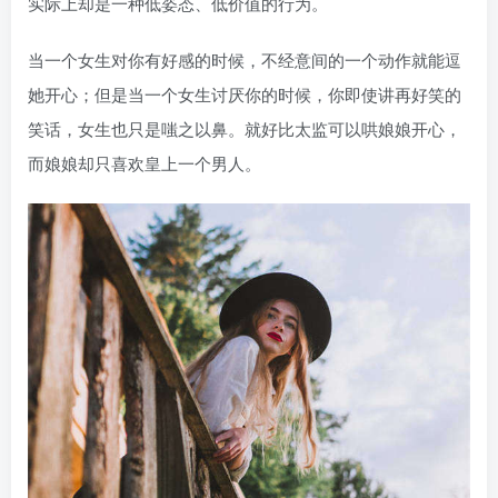
实际上却是一种低姿态、低价值的行为。
当一个女生对你有好感的时候，不经意间的一个动作就能逗
她开心；但是当一个女生讨厌你的时候，你即使讲再好笑的
笑话，女生也只是嗤之以鼻。就好比太监可以哄娘娘开心，
而娘娘却只喜欢皇上一个男人。