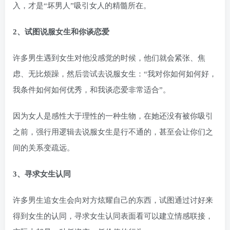
入，才是“坏男人”吸引女人的精髓所在。
2、试图说服女生和你谈恋爱
许多男生遇到女生对他没感觉的时候，他们就会紧张、焦
虑、无比烦躁，然后尝试去说服女生：“我对你如何如何好，
我条件如何如何优秀，和我谈恋爱非常适合”。
因为女人是感性大于理性的一种生物，在她还没有被你吸引
之前，强行用逻辑去说服女生是行不通的，甚至会让你们之
间的关系变疏远。
3、寻求女生认同
许多男生追女生会向对方炫耀自己的东西，试图通过讨好来
得到女生的认同，寻求女生认同表面看可以建立情感联接，