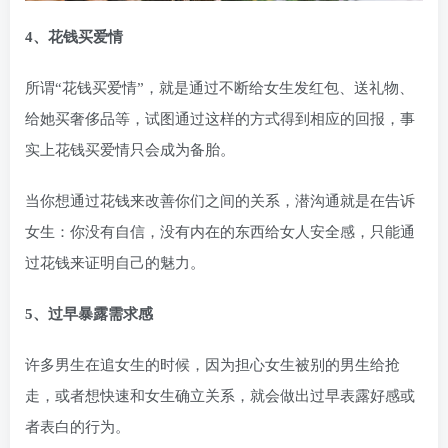
4、花钱买爱情
所谓“花钱买爱情”，就是通过不断给女生发红包、送礼物、
给她买奢侈品等，试图通过这样的方式得到相应的回报，事
实上花钱买爱情只会成为备胎。
当你想通过花钱来改善你们之间的关系，潜沟通就是在告诉
女生：你没有自信，没有内在的东西给女人安全感，只能通
过花钱来证明自己的魅力。
5、过早暴露需求感
许多男生在追女生的时候，因为担心女生被别的男生给抢
走，或者想快速和女生确立关系，就会做出过早表露好感或
者表白的行为。