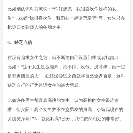
比如刚认识对方就说：“你好漂亮，我很喜欢你这样的女
生”，或者“我很喜欢你，我们在一起谈恋爱吧”等，女生只会
把你归类到烦人的备胎之中。
6、缺乏自信
在没有追求女生之前，就不断给自己设置门槛或者找借口，
比如：“这个女生这么漂亮，我不帅、没钱、没才华，她一定
是有男朋友的人”，在还没尝试之前就将自己全盘否定，这种
缺乏自行的行为是追女生的最大禁忌。
比如许多男生都喜欢高挑的女生，认为高挑的女生很难追
求，但实际上高个女生并不在意男友的身高。小编我现在的
女朋友身高178，就比我高3公分，我们依然相处的非常好。