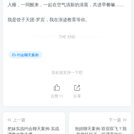
入睡，一同醒来，一起在空气清新的清晨，共进早餐嘛……
我是饺子天团-罗宾，我在浪迹教育等你。
THE END
约会聊天案例
喜欢就支持一下吧
点赞
11
分享
上一篇
下一篇
把妹实战约会聊天案例-实战
泡妞聊天案例-双宿双飞？我