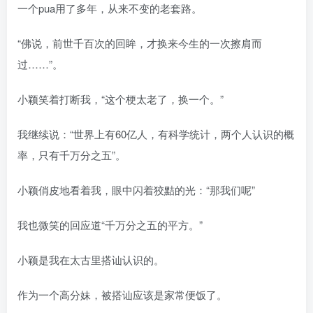
一个pua用了多年，从来不变的老套路。
“佛说，前世千百次的回眸，才换来今生的一次擦肩而
过……”。
小颖笑着打断我，“这个梗太老了，换一个。”
我继续说：“世界上有60亿人，有科学统计，两个人认识的概
率，只有千万分之五”。
小颖俏皮地看着我，眼中闪着狡黠的光：“那我们呢”
我也微笑的回应道“千万分之五的平方。”
小颖是我在太古里搭讪认识的。
作为一个高分妹，被搭讪应该是家常便饭了。