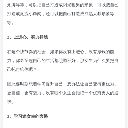
潮牌等等，可以把自己打造成阳光暖男的形象，可以把自己
打造成潮流小鲜肉，还可以把自己打造成成熟大叔形象等
等。
2、上进心、努力挣钱
在这个快节奏的社会，如果你没有上进心、没有挣钱的能
力，你甚至连自己的生活都照顾不好，那女生为什么要把自
己托付给你呢？
因此要时刻想着学习提升自己，想办法让自己变得更优秀、
更自信、更有魅力，没有哪个女生会拒绝一个优秀男人的追
求。
3、学习追女生的套路