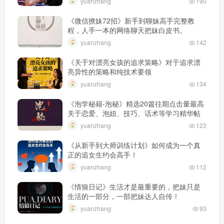
yuanzhang
190
《微信撩妹72招》新手到聊妹高手完整教
程，人手一本的网络聊天把妹白皮书。
yuanzhang
142
《关于对漂亮女孩的追求策略》对于追求漂
亮异性的策略和纯技术要领
yuanzhang
134
《泡学秘籍-泡秘》精选20篇往期点击量最高
关于恋爱、泡妞、技巧、话术等学习精华帖
yuanzhang
123
《从新手到大师训练计划》如何成为一个真
正的追女生约会高手！
yuanzhang
112
《情狼日记》生活才是最重要的，把妹只是
生活的一部分，一部把妹达人自传！
yuanzhang
93