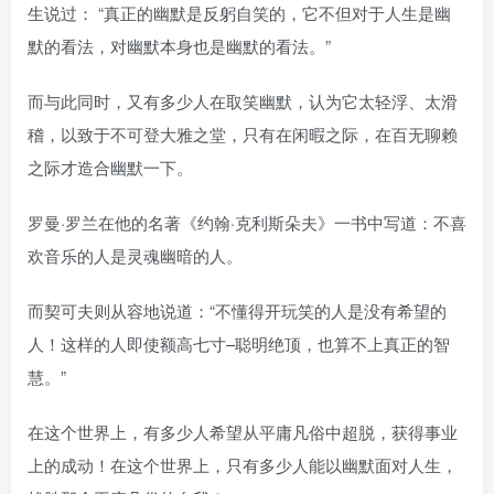
生说过： “真正的幽默是反躬自笑的，它不但对于人生是幽
默的看法，对幽默本身也是幽默的看法。”
而与此同时，又有多少人在取笑幽默，认为它太轻浮、太滑
稽，以致于不可登大雅之堂，只有在闲暇之际，在百无聊赖
之际才造合幽默一下。
罗曼·罗兰在他的名著《约翰·克利斯朵夫》一书中写道：不喜
欢音乐的人是灵魂幽暗的人。
而契可夫则从容地说道：“不懂得开玩笑的人是没有希望的
人！这样的人即使额高七寸–聪明绝顶，也算不上真正的智
慧。”
在这个世界上，有多少人希望从平庸凡俗中超脱，获得事业
上的成动！在这个世界上，只有多少人能以幽默面对人生，