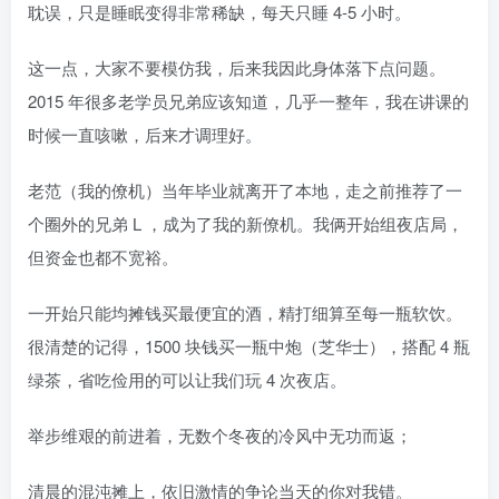
耽误，只是睡眠变得非常稀缺，每天只睡 4-5 小时。
这一点，大家不要模仿我，后来我因此身体落下点问题。
2015 年很多老学员兄弟应该知道，几乎一整年，我在讲课的
时候一直咳嗽，后来才调理好。
老范（我的僚机）当年毕业就离开了本地，走之前推荐了一
个圈外的兄弟 L ，成为了我的新僚机。我俩开始组夜店局，
但资金也都不宽裕。
一开始只能均摊钱买最便宜的酒，精打细算至每一瓶软饮。
很清楚的记得，1500 块钱买一瓶中炮（芝华士），搭配 4 瓶
绿茶，省吃俭用的可以让我们玩 4 次夜店。
举步维艰的前进着，无数个冬夜的冷风中无功而返；
清晨的混沌摊上，依旧激情的争论当天的你对我错。