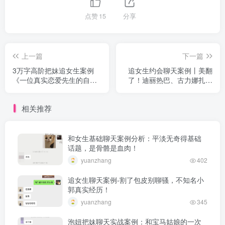
点赞
15
分享
上一篇
下一篇
3万字高阶把妹追女生案例
追女生约会聊天案例丨美翻
《一位真实恋爱先生的自白
了！迪丽热巴、古力娜扎，
01》
都不如我怀里的你（上）
相关推荐
和女生基础聊天案例分析：平淡无奇得基础
话题，是骨骼是血肉！
yuanzhang
402
追女生聊天案例-割了包皮别聊骚，不知名小
郭真实经历！
yuanzhang
345
泡妞把妹聊天实战案例：和宝马姑娘的一次