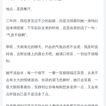
地点，某西餐厅。
三年间，我也算见过不少的姑娘，但是当我看到她一身纯白
连体绸缎裙，下车款款走来的时候，还是由衷的说了一句：
“气质不错啊”。
寒暄，天南海北的聊天。约会的气氛自然不会差。我及时提
转场，去附近楼上的露台天吧。她满口答应，一切似乎很顺
利。
她平淡如水，每一个细节、一颦一笑都很端庄高贵，从来不
会有太大的情绪波动。你讲的眉飞色舞时，她只会笑着，一
双大眼睛看着你，安静到让你每每刚想多发挥一点，又会有
点怀疑自己是不是话多了点。
但是预感到话题有可能会陷入窘境或者氛围可能会出现尴尬