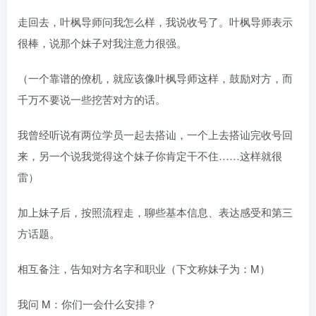
走回去，叶枫导师问我怎么样，我说收号了。叶枫导师表示
很棒，说那个妹子对我注意力很强。
（一个靠谱的僚机，就应该像叶枫导师这样，鼓励对方，而
千万不要说一些挖苦对方的话。
我曾经听说有两位学员一起去搭讪，一个上去搭讪完收号回
来，另一个说我觉得这个妹子你肯定干不住……这样就很
雷）
加上妹子后，按照流程走，聊些基本信息、表达感受和第三
方话题。
相互备注，告知对方名字和职业（下文称妹子为：M）
我问 M：你们一会什么安排？