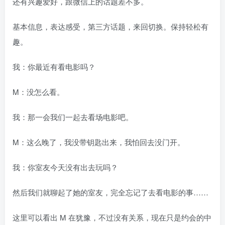
还有兴趣爱好，跟微信上的话题差不多。
基本信息，表达感受，第三方话题，来回切换。保持轻松有
趣。
我：你最近有看电影吗？
M：没怎么看。
我：那一会我们一起去看场电影吧。
M：这么晚了，我没带钥匙出来，我怕回去没门开。
我：你室友今天没有出去玩吗？
然后我们就聊起了她的室友，完全忘记了去看电影的事……
这里可以看出 M 在犹豫，不过没有关系，现在只是约会的中