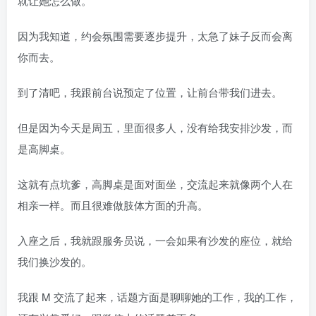
就让她怎么做。
因为我知道，约会氛围需要逐步提升，太急了妹子反而会离
你而去。
到了清吧，我跟前台说预定了位置，让前台带我们进去。
但是因为今天是周五，里面很多人，没有给我安排沙发，而
是高脚桌。
这就有点坑爹，高脚桌是面对面坐，交流起来就像两个人在
相亲一样。而且很难做肢体方面的升高。
入座之后，我就跟服务员说，一会如果有沙发的座位，就给
我们换沙发的。
我跟 M 交流了起来，话题方面是聊聊她的工作，我的工作，