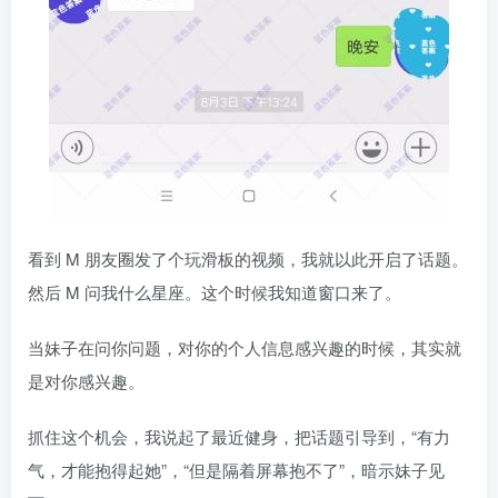
看到 M 朋友圈发了个玩滑板的视频，我就以此开启了话题。
然后 M 问我什么星座。这个时候我知道窗口来了。
当妹子在问你问题，对你的个人信息感兴趣的时候，其实就
是对你感兴趣。
抓住这个机会，我说起了最近健身，把话题引导到，“有力
气，才能抱得起她”，“但是隔着屏幕抱不了”，暗示妹子见