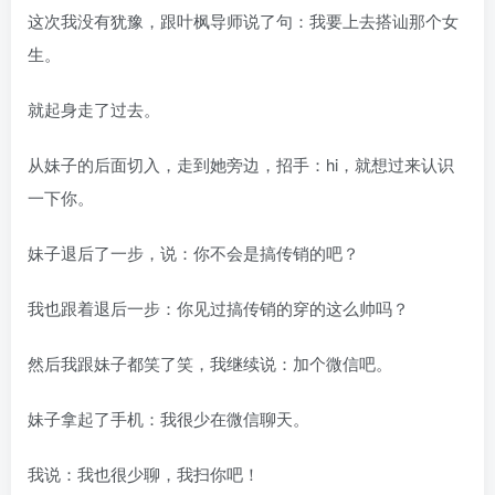
这次我没有犹豫，跟叶枫导师说了句：我要上去搭讪那个女
生。
就起身走了过去。
从妹子的后面切入，走到她旁边，招手：hi，就想过来认识
一下你。
妹子退后了一步，说：你不会是搞传销的吧？
我也跟着退后一步：你见过搞传销的穿的这么帅吗？
然后我跟妹子都笑了笑，我继续说：加个微信吧。
妹子拿起了手机：我很少在微信聊天。
我说：我也很少聊，我扫你吧！