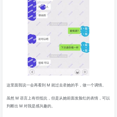
这里面我说一会再看到 M 就过去牵她的手，做一个调情。
虽然 M 语言上有些抵抗，但是从她前面发脸红的表情，可以
判断出 M 对我是感兴趣的。