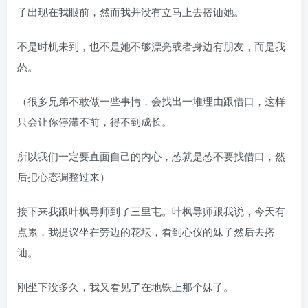
子出现在我眼前，然而我并没有立马上去搭讪她。
不是时机未到，也不是她不够漂亮或者身边有朋友，而是我
怂。
（很多兄弟不敢做一些事情，会找出一堆理由跟借口，这样
只会让你停滞不前，得不到成长。
所以我们一定要直面自己的内心，怂就是怂不要找借口，然
后把心态调整过来）
接下来我跟叶枫导师到了三里屯。叶枫导师跟我说，今天有
点累，我提议坐在旁边的花坛，看到心仪的妹子然后去搭
讪。
刚坐下没多久，我又看见了在地铁上那个妹子。