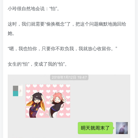
小玲很自然地会说：“怕”。
这时，我们就需要“偷换概念”了，把这个问题幽默地抛回给
她。
“嗯，我也怕你，只要你不欺负我，我就放心收留你。”
女生的“怕”，变成了我的“怕”。