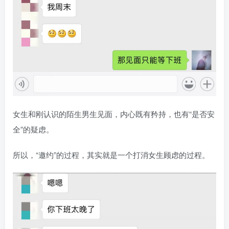
女生和刚认识的陌生男生见面，内心既有矜持，也有“是否安
全”的疑虑。
所以，“邀约”的过程，其实就是一个打消女生顾虑的过程。