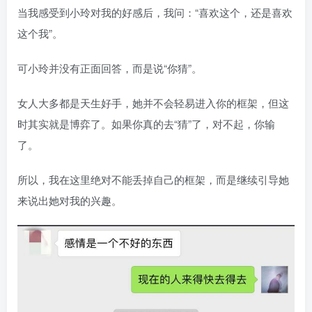
当我感受到小玲对我的好感后，我问：“喜欢这个，还是喜欢
这个我”。
可小玲并没有正面回答，而是说“你猜”。
女人大多都是天生好手，她并不会轻易进入你的框架，但这
时其实就是博弈了。如果你真的去“猜”了，对不起，你输
了。
所以，我在这里绝对不能丢掉自己的框架，而是继续引导她
来说出她对我的兴趣。