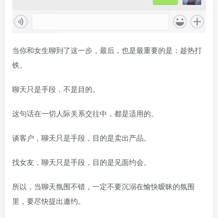
当你和女生聊到了这一步，最后，也是最重要的是：趁热打
铁。
聊天只是手段，不是目的。
这句话在一切人际关系交往中，都是适用的。
谈客户，聊天只是手段，目的是卖出产品。
找女友，聊天只是手段，目的是见面约会。
所以，当聊天氛围不错，一定不要沉溺在愉快暧昧的氛围
里，要尽快提出邀约。