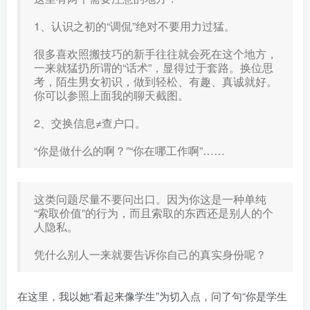
1、认识之初的“调侃”绝对不要用力过猛。
很多喜欢照搬技巧的新手往往就会死在这个地方，
一来就猛扔所谓的“话术”，显得过于套路。换位思
考，陌生男女初识，做到轻松、有趣、真诚就好。
你可以参照上面我的聊天截图。
2、交换信息≠查户口。
“你是做什么的啊？”“你在哪工作啊”……
这类问题尽量不要问出口。因为你这是一种单纯
“索取价值”的行为，而且索取的东西还是别人的个
人隐私。
凭什么别人一来就要告诉你自己的真实身份呢？
在这里，我以她“看起来像学生”为切入点，问了句“你是学生