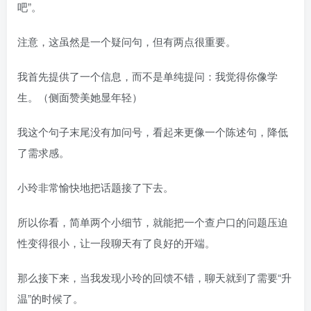
吧”。
注意，这虽然是一个疑问句，但有两点很重要。
我首先提供了一个信息，而不是单纯提问：我觉得你像学
生。（侧面赞美她显年轻）
我这个句子末尾没有加问号，看起来更像一个陈述句，降低
了需求感。
小玲非常愉快地把话题接了下去。
所以你看，简单两个小细节，就能把一个查户口的问题压迫
性变得很小，让一段聊天有了良好的开端。
那么接下来，当我发现小玲的回馈不错，聊天就到了需要“升
温”的时候了。