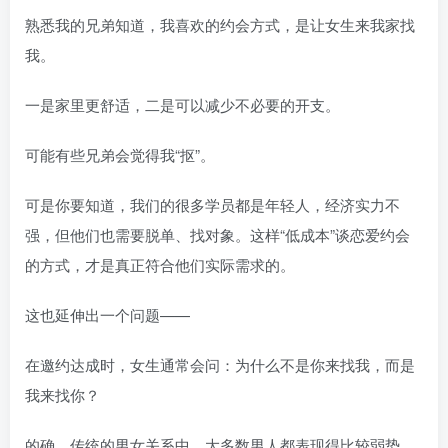
熟悉我的兄弟知道，我喜欢的约会方式，是让女生来我家找
我。
一是家里更舒适，二是可以减少不必要的开支。
可能有些兄弟会觉得我“抠”。
可是你要知道，我们的很多学员都是年轻人，经济实力不
强，但他们也需要脱单、找对象。这样“低成本”谈恋爱约会
的方式，才是真正符合他们实际需求的。
这也延伸出一个问题——
在邀约达成时，女生通常会问：为什么不是你来找我，而是
我来找你？
的确，传统的男女关系中，大多数男人都表现得比较弱势，