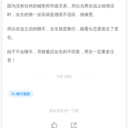
因为没有任何的铺垫和升级关系，所以当男生说土味情话
时，女生的第一反应就是感觉不适应，很难受。
所以在这之后的聊天，女生就是敷衍，能看出态度发生了变
化。
由于不会聊天，导致最后女生的不回复，男生一定要多注
意！
THE END
聊天截图
喜欢就支持一下吧