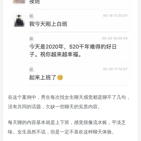
在这个案例中，男生每次找女生聊天感觉都是聊不了几句，
没有共同的话题，欠缺一些聊天的实质内容。
每天聊的内容基本就是上下班，感觉很像流水账，平淡乏
味。女生虽然不说，但是一定不喜欢这种聊天体验。