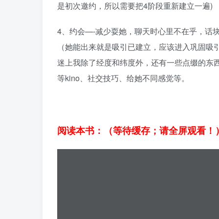
是初次邀约，所以需要把4阶段重新建立一遍)
4、约会—-减少耍她，聊天时心里不在乎，话
（她能出来就是吸引已建立，应该进入巩固吸
迷上我除了经度和纬度外，还有一些点缀的东西
等kino、社交技巧、给她不同感觉等。
阅读本书：（等待缓存；请全屏观看！