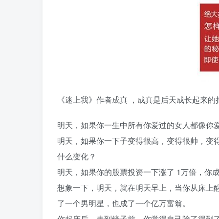
《迷上我》作者成真 ，成真是后天成长起来的
明天，如果你一生中所有你爱过的女人都像你
明天，如果你一下子变得很高，变得很帅，变
什么变化？
明天，如果你的股票投资一下涨了 1万倍，你
想象一下，明天，就在明天早上，当你从床上
了一个男明星，也成了一个亿万富翁。
你起床后，走到镜子前，你觉得自己除了得到