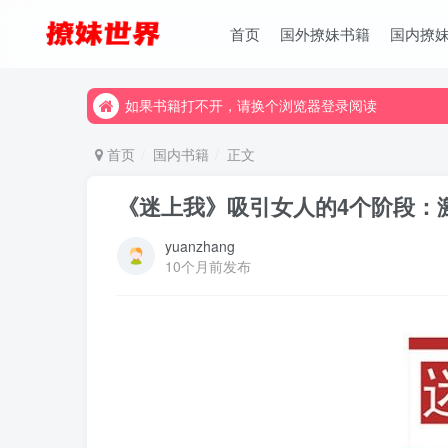
首页
国外撩妹书籍
国内撩
如果书籍打不开，请换个浏览器登录阅读
如果书籍打不开，请换个浏览器登录阅读
如果书籍打不开，请换个浏览器登录阅读
首页
国内书籍
正文
《迷上我》吸引女人的4个阶段：
yuanzhang
10个月前发布