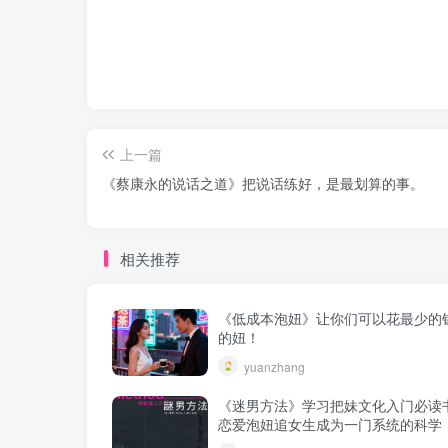
上一篇
《蔡康永的说话之道》把说话练好，是最划算的事。
相关推荐
《低成本泡妞》让你们可以花最少的
的妞！
yuanzhang
《迷男方法》学习把妹文化入门必读
恋爱泡妞追女生成为一门系统的科学