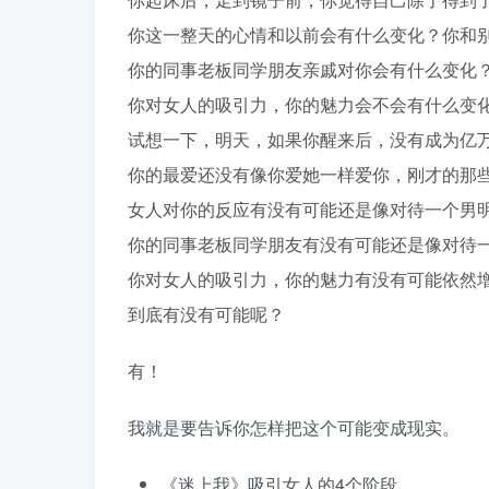
你这一整天的心情和以前会有什么变化？你和
你的同事老板同学朋友亲戚对你会有什么变化
你对女人的吸引力，你的魅力会不会有什么变
试想一下，明天，如果你醒来后，没有成为亿
你的最爱还没有像你爱她一样爱你，刚才的那
女人对你的反应有没有可能还是像对待一个男
你的同事老板同学朋友有没有可能还是像对待
你对女人的吸引力，你的魅力有没有可能依然
到底有没有可能呢？
有！
我就是要告诉你怎样把这个可能变成现实。
《迷上我》吸引女人的4个阶段