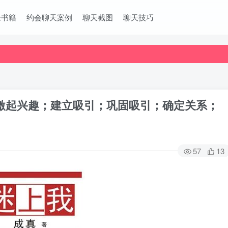
妹书籍
约会聊天案例
聊天截图
聊天技巧
激起兴趣；建立吸引；巩固吸引；确定关系；
57
13