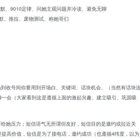
默、9010定律、问她主观问题并冷读、避免无聊
幽默、推拉、废物测试、称她哥们
场到收号间你要用到开场白、关键词、话块机会、（当然有话块
聊一会（大家看到这是遵循上面的激起兴趣、建立吸引、巩固吸
要给她压力；短信语气无所谓但友好，短信目的是邀约或拉近关
要提高价值，短信是为了接电话，邀约成功（也遵循4纬度，以为