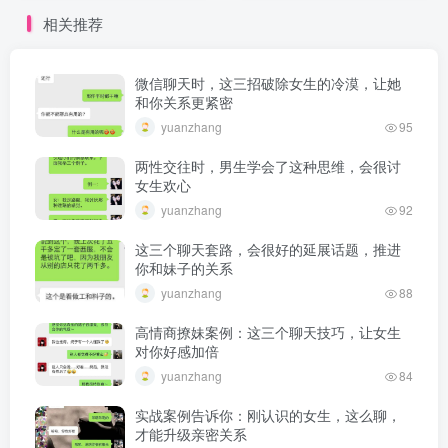
相关推荐
微信聊天时，这三招破除女生的冷漠，让她
和你关系更紧密
yuanzhang
95
两性交往时，男生学会了这种思维，会很讨
女生欢心
yuanzhang
92
这三个聊天套路，会很好的延展话题，推进
你和妹子的关系
yuanzhang
88
高情商撩妹案例：这三个聊天技巧，让女生
对你好感加倍
yuanzhang
84
实战案例告诉你：刚认识的女生，这么聊，
才能升级亲密关系