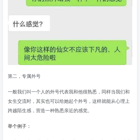
第二，专属外号
一般我们叫一个人的外号代表我和他很熟悉，同样当我们和
女生交流时，其实也可以给她起个外号，这样就能从心理上
跨越陌生感，营造一种熟悉亲近的感觉。
举个例子：