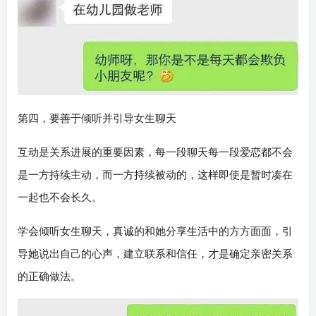
第四，要善于倾听并引导女生聊天
互动是关系进展的重要因素，每一段聊天每一段爱恋都不会
是一方持续主动，而一方持续被动的，这样即使是暂时凑在
一起也不会长久。
学会倾听女生聊天，真诚的和她分享生活中的方方面面，引
导她说出自己的心声，建立联系和信任，才是确定亲密关系
的正确做法。