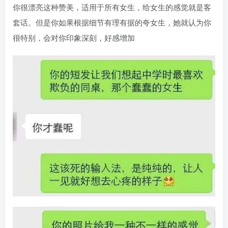
你很漂亮这种赞美，适用于所有女生，给女生的感觉就是客
套话。但是你如果根据细节有理有据的夸女生，她就认为你
很特别，会对你印象深刻，好感增加