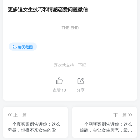
更多追女生技巧和情感恋爱问题微信
THE END
聊天截图
喜欢就支持一下吧
点赞
13
分享
上一篇
下一篇
一个真实案例告诉你：这么
一个网聊案例告诉你：这么
卑微，也换不来女生的爱
跪舔，会让女生厌恶，最终
拉黑你