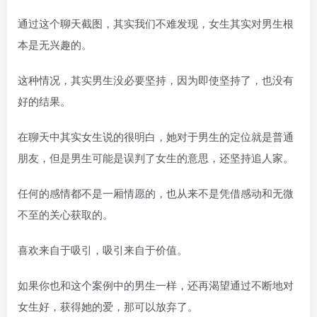
通过这个聊天截图，其实我们不难发现，女生其实对男生根
本是无兴趣的。
这种情况，其实男生没必要坚持，因为即使坚持了，也没有
好的结果。
在聊天中其实女生说的很明白，她对于男生的定位就是普通
朋友，但是男生可能是误判了女生的意思，还坚持追人家。
任何的感情都不是一厢情愿的，也从来不是凭借感动和无微
不至的关心获取的。
喜欢来自于吸引，吸引来自于价值。
如果你也和这个案例中的男生一样，还再渴望通过不断地对
女生好，获得她的爱，那可以放弃了。