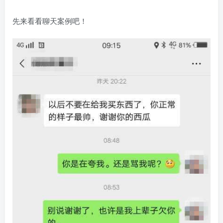
先来看看聊天案例吧！