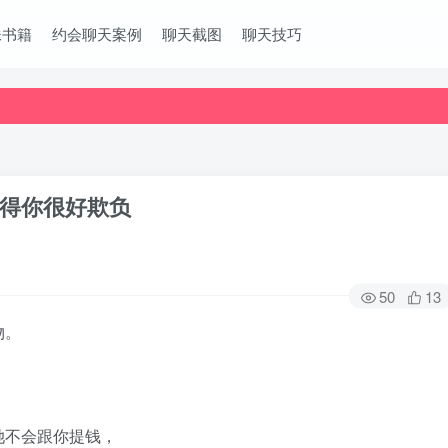
妹书籍
约会聊天案例
聊天截图
聊天技巧
得你很好欺负
50
13
物。
她不会跟你提钱，