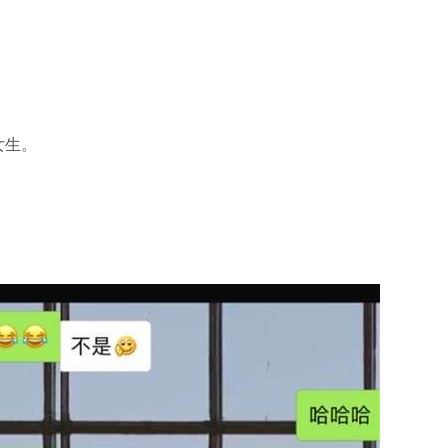
女生。
。