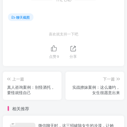
THE END
聊天截图
喜欢就支持一下吧
点赞
9
分享
上一篇
下一篇
真人咨询案例：别怪酒托，
实战撩妹案例：这么邀约，
要怪就怪自己
女生很愿意出来
相关推荐
微信聊天时，这三招破除女生的冷漠，让她