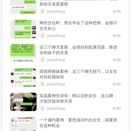
和你关系更紧密
yuanzhang
95
两性交往时，男生学会了这种思维，会很讨
女生欢心
yuanzhang
92
这三个聊天套路，会很好的延展话题，推进
你和妹子的关系
yuanzhang
88
高情商撩妹案例：这三个聊天技巧，让女生
对你好感加倍
yuanzhang
84
实战案例告诉你：刚认识的女生，这么聊，
才能升级亲密关系
yuanzhang
80
一个邀约案例：要想成功约出女生，就要抓
住这种机会