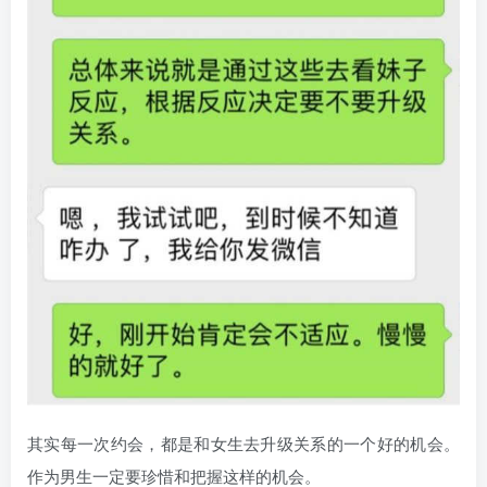
其实每一次约会，都是和女生去升级关系的一个好的机会。
作为男生一定要珍惜和把握这样的机会。