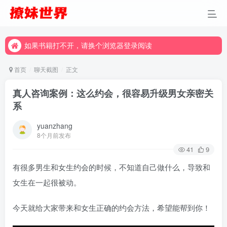
如果书籍打不开，请换个浏览器登录阅读
如果书籍打不开，请换个浏览器登录阅读
如果书籍打不开，请换个浏览器登录阅读
首页
聊天截图
正文
真人咨询案例：这么约会，很容易升级男女亲密关
系
yuanzhang
8个月前发布
41
9
有很多男生和女生约会的时候，不知道自己做什么，导致和
女生在一起很被动。
今天就给大家带来和女生正确的约会方法，希望能帮到你！