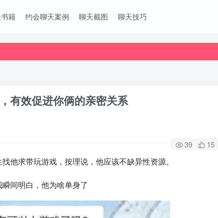
妹书籍
约会聊天案例
聊天截图
聊天技巧
，有效促进你俩的亲密关系
39
15
生找他求带玩游戏，按理说，他应该不缺异性资源。
我瞬间明白，他为啥单身了