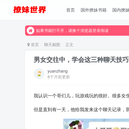
首页
国外撩妹书籍
国内撩
如果书籍打不开，请换个浏览器登录阅读
如果书籍打不开，请换个浏览器登录阅读
如果书籍打不开，请换个浏览器登录阅读
首页
聊天截图
正文
男女交往中，学会这三种聊天技巧
yuanzhang
8个月前更新
我认识一个哥们儿，玩游戏玩的很好。很多女
但是直到有一天，他给我发来这个聊天记录，