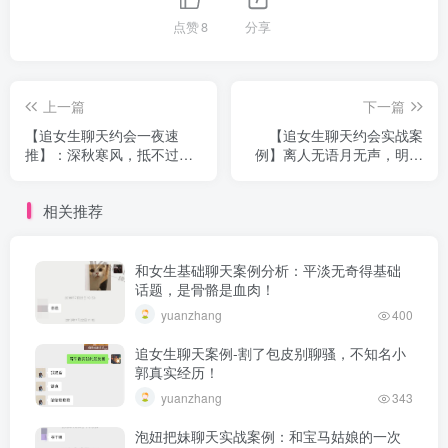
点赞
8
分享
上一篇
下一篇
【追女生聊天约会一夜速
【追女生聊天约会实战案
推】：深秋寒风，抵不过满
例】离人无语月无声，明月
室旖旎
有光人有情
相关推荐
和女生基础聊天案例分析：平淡无奇得基础
话题，是骨骼是血肉！
yuanzhang
400
追女生聊天案例-割了包皮别聊骚，不知名小
郭真实经历！
yuanzhang
343
泡妞把妹聊天实战案例：和宝马姑娘的一次