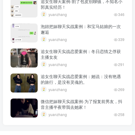
追女生聊天案例-割了包皮别聊骚，不知名小
郭真实经历！
yuanzhang
346
泡妞把妹聊天实战案例：和宝马姑娘的一次
邂逅
yuanzhang
339
追女生聊天实战恋爱案例：冬日恋情之俘获
主播女友
yuanzhang
291
追女生聊天实战恋爱案例：她说：没有艳遇
的旅行，是没有灵魂的。
yuanzhang
269
微信把妹聊天实战案例-为了报复前男友，抖
音主播半夜带我去她家！
yuanzhang
258