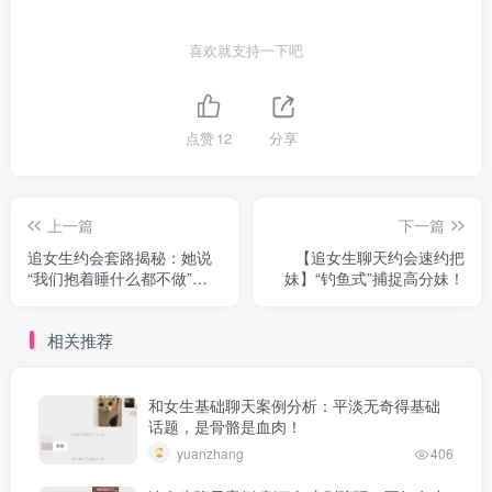
喜欢就支持一下吧
点赞
12
分享
上一篇
下一篇
追女生约会套路揭秘：她说
【追女生聊天约会速约把
“我们抱着睡什么都不做”，
妹】“钓鱼式”捕捉高分妹！
真相却是……
相关推荐
和女生基础聊天案例分析：平淡无奇得基础
话题，是骨骼是血肉！
yuanzhang
406