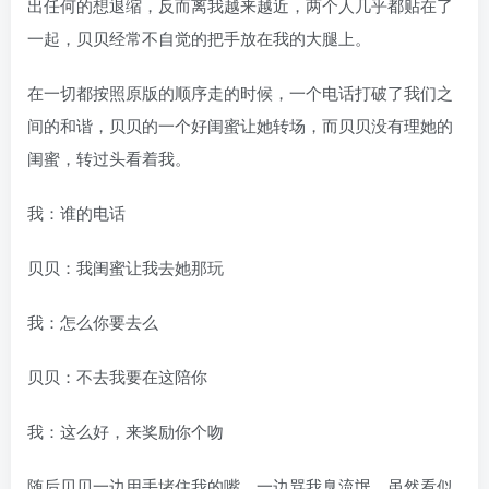
出任何的想退缩，反而离我越来越近，两个人几乎都贴在了
一起，贝贝经常不自觉的把手放在我的大腿上。
在一切都按照原版的顺序走的时候，一个电话打破了我们之
间的和谐，贝贝的一个好闺蜜让她转场，而贝贝没有理她的
闺蜜，转过头看着我。
我：谁的电话
贝贝：我闺蜜让我去她那玩
我：怎么你要去么
贝贝：不去我要在这陪你
我：这么好，来奖励你个吻
随后贝贝一边用手堵住我的嘴，一边骂我臭流氓，虽然看似