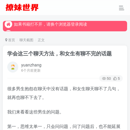
如果书籍打不开，请换个浏览器登录阅读
如果书籍打不开，请换个浏览器登录阅读
如果书籍打不开，请换个浏览器登录阅读
首页
聊天截图
正文
学会这三个聊天方法，和女生有聊不完的话题
yuanzhang
6个月前更新
50
5
很多男生抱怨在聊天中没有话题，和女生聊天聊不了几句，
就再也聊不下去了。
我们来看看这些男生的问题。
第一，思维太单一，只会问问题，问了问题后，也不能延展