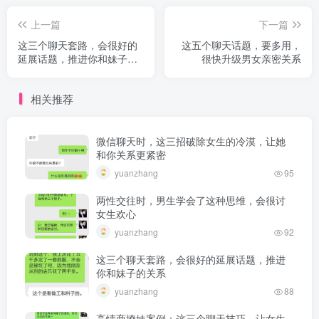
上一篇
下一篇
这三个聊天套路，会很好的
这五个聊天话题，要多用，
延展话题，推进你和妹子的
很快升级男女亲密关系
关系
相关推荐
微信聊天时，这三招破除女生的冷漠，让她
和你关系更紧密
yuanzhang
95
两性交往时，男生学会了这种思维，会很讨
女生欢心
yuanzhang
92
这三个聊天套路，会很好的延展话题，推进
你和妹子的关系
yuanzhang
88
高情商撩妹案例：这三个聊天技巧，让女生