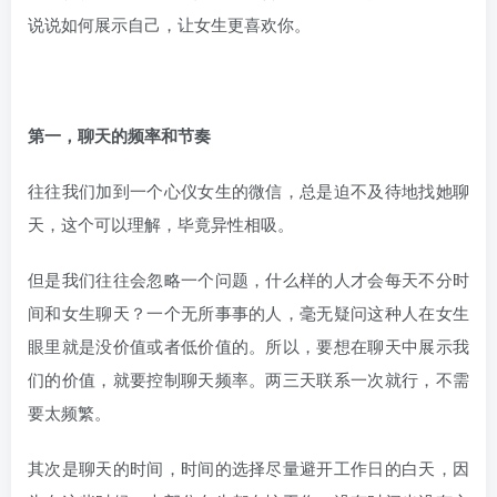
说说如何展示自己，让女生更喜欢你。
第一，聊天的频率和节奏
往往我们加到一个心仪女生的微信，总是迫不及待地找她聊
天，这个可以理解，毕竟异性相吸。
但是我们往往会忽略一个问题，什么样的人才会每天不分时
间和女生聊天？一个无所事事的人，毫无疑问这种人在女生
眼里就是没价值或者低价值的。所以，要想在聊天中展示我
们的价值，就要控制聊天频率。两三天联系一次就行，不需
要太频繁。
其次是聊天的时间，时间的选择尽量避开工作日的白天，因