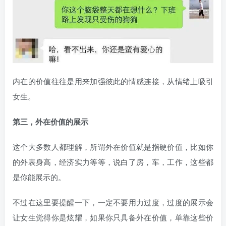
内在的价值往往是用来加强彼此的情感连接，从情绪上吸引
女生。
第三，外在价值的展示
这个大多数人都理解，所谓外在价值就是指硬价值，比如你
的外表身高，经济实力等等，说白了房，车，工作，这些都
是你能展示的。
不过在这里要提醒一下，一定不要用力过度，过度的展示会
让女生觉得你是炫耀，如果你只具备外在价值，单靠这些价