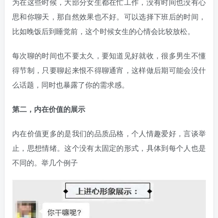
为在这些时候，大部分女生都在忙工作，没有时间也没有心
思和你聊天，那自然效果也不好。可以选择下班后的时间，
比如晚饭后到睡觉前，这个时候女生的心情会比较放松。
每次聊的时间也不要太久，要知道见好就收，很多男生不懂
得节制，只要聊起来恨不得聊通宵，这样做后期可能会没什
么话题，同时也暴露了你的需求感。
第二，内在价值的展示
内在价值更多的是我们的品质品格，个人情趣爱好，言谈举
止，思想情绪。这个没有太固定的形式，具体到每个人也是
不同的。举几个例子